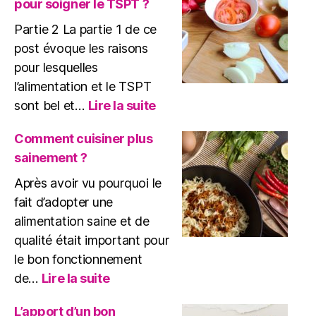
pour soigner le TSPT ?
?
Partie 2 La partie 1 de ce
post évoque les raisons
pour lesquelles
l’alimentation et le TSPT
:
sont bel et…
Lire la suite
Changer
d’alimentation
Comment cuisiner plus
pour
sainement ?
soigner
le
Après avoir vu pourquoi le
TSPT
fait d’adopter une
?
alimentation saine et de
qualité était important pour
le bon fonctionnement
:
de…
Lire la suite
Comment
cuisiner
L’apport d’un bon