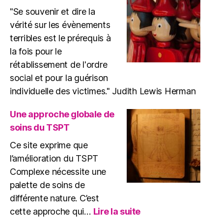
"Se souvenir et dire la
vérité sur les évènements
terribles est le prérequis à
la fois pour le
rétablissement de l'ordre
social et pour la guérison
individuelle des victimes." Judith Lewis Herman
Une approche globale de
soins du TSPT
Ce site exprime que
l’amélioration du TSPT
Complexe nécessite une
palette de soins de
différente nature. C’est
:
cette approche qui…
Lire la suite