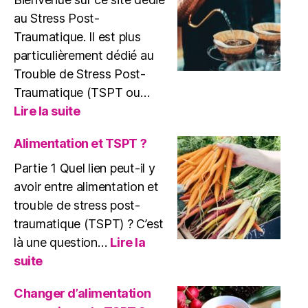
au Stress Post-
Traumatique. Il est plus
particulièrement dédié au
Trouble de Stress Post-
Traumatique (TSPT ou…
:
Lire la suite
Bienvenue
à
Alimentation et TSPT ?
tous
Partie 1 Quel lien peut-il y
!
avoir entre alimentation et
trouble de stress post-
traumatique (TSPT) ? C’est
là une question…
Lire la
:
suite
Alimentation
et
Changer d’alimentation
TSPT