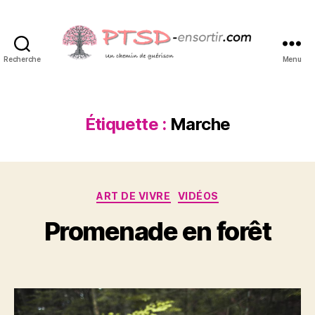
Recherche
Menu
PTSD-
ensortir.com
Étiquette :
Marche
P
1
Catégories
ART DE VIVRE
VIDÉOS
a
9
r
j
Promenade en forêt
S
u
y
i
Auteur
Date
n
l
de
de
v
2
l’article
l’article
a
0
2
i