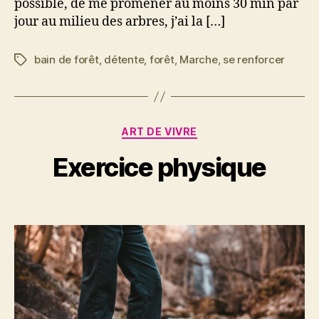
possible, de me promener au moins 30 min par
jour au milieu des arbres, j’ai la […]
bain de forêt
,
détente
,
forêt
,
Marche
,
se renforcer
Étiquettes
P
Catégories
ART DE VIVRE
5
a
j
r
Exercice physique
u
S
i
y
n
Auteur
Date
l
2
de
de
v
0
l’article
l’article
a
2
i
0
n