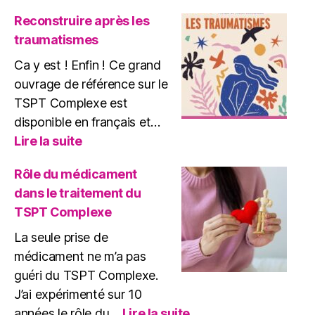
Une
approche
Reconstruire après les
globale
traumatismes
de
soins
Ca y est ! Enfin ! Ce grand
du
ouvrage de référence sur le
TSPT
TSPT Complexe est
disponible en français et…
:
Lire la suite
Reconstruire
après
Rôle du médicament
les
dans le traitement du
traumatismes
TSPT Complexe
La seule prise de
médicament ne m’a pas
guéri du TSPT Complexe.
J’ai expérimenté sur 10
:
années le rôle du…
Lire la suite