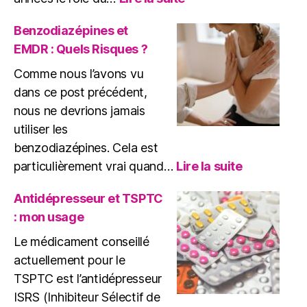
Rôle
du
Benzodiazépines et
médicament
EMDR : Quels Risques ?
dans
le
Comme nous l’avons vu
traitement
dans ce post précédent,
du
nous ne devrions jamais
TSPT
utiliser les
Complexe
benzodiazépines. Cela est
:
particulièrement vrai quand…
Lire la suite
Benzodiaz
et
Antidépresseur et TSPTC
EMDR
: mon usage
:
Quels
Le médicament conseillé
Risques
actuellement pour le
?
TSPTC est l’antidépresseur
ISRS (Inhibiteur Sélectif de