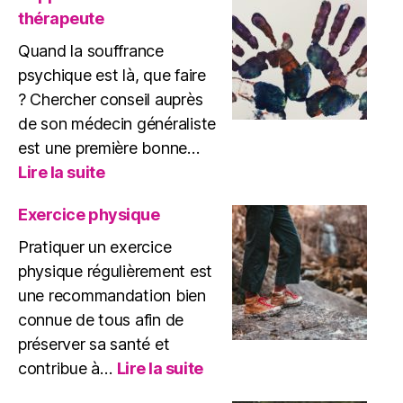
plus
thérapeute
sainement
?
Quand la souffrance
psychique est là, que faire
? Chercher conseil auprès
de son médecin généraliste
est une première bonne…
:
Lire la suite
L’apport
d’un
Exercice physique
bon
Pratiquer un exercice
thérapeute
physique régulièrement est
une recommandation bien
connue de tous afin de
préserver sa santé et
:
contribue à…
Lire la suite
Exercice