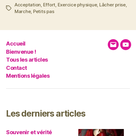
Acceptation
,
Effort
,
Exercice physique
,
Lâcher prise
,
Étiquettes
Marche
,
Petits pas
Accueil
E-
You
Bienvenue !
mail
Tous les articles
Contact
Mentions légales
Les derniers articles
Souvenir et vérité