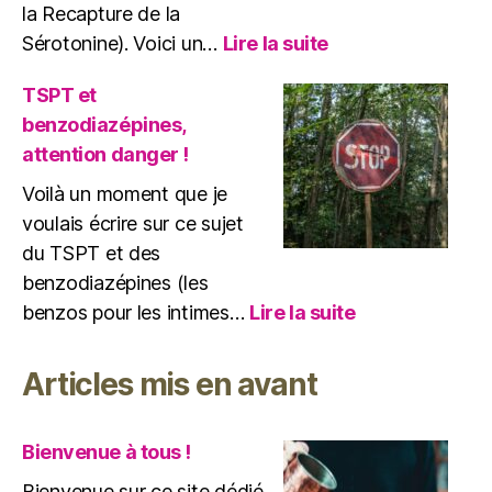
la Recapture de la
:
Sérotonine). Voici un…
Lire la suite
Antidépresseur
et
TSPT et
TSPTC
benzodiazépines,
:
attention danger !
mon
usage
Voilà un moment que je
voulais écrire sur ce sujet
du TSPT et des
benzodiazépines (les
:
benzos pour les intimes…
Lire la suite
TSPT
et
Articles mis en avant
benzodiazépin
attention
danger
Bienvenue à tous !
!
Bienvenue sur ce site dédié