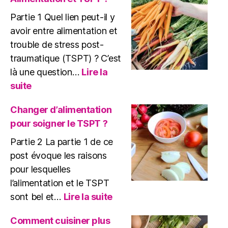
tous
Partie 1 Quel lien peut-il y
!
avoir entre alimentation et
trouble de stress post-
traumatique (TSPT) ? C’est
là une question…
Lire la
:
suite
Alimentation
et
Changer d’alimentation
TSPT
pour soigner le TSPT ?
?
Partie 2 La partie 1 de ce
post évoque les raisons
pour lesquelles
l’alimentation et le TSPT
:
sont bel et…
Lire la suite
Changer
d’alimentation
Comment cuisiner plus