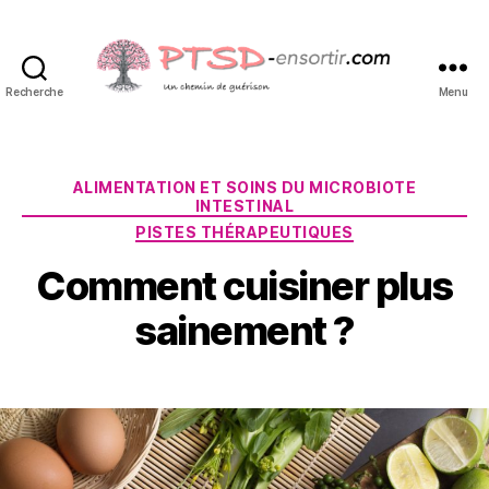
Recherche
Menu
PTSD-
ensortir.com
Catégories
ALIMENTATION ET SOINS DU MICROBIOTE
INTESTINAL
PISTES THÉRAPEUTIQUES
P
Comment cuisiner plus
a
3
r
0
sainement ?
S
m
y
ai
Auteur
Date
l
2
de
de
v
0
l’article
l’article
a
2
i
0
n