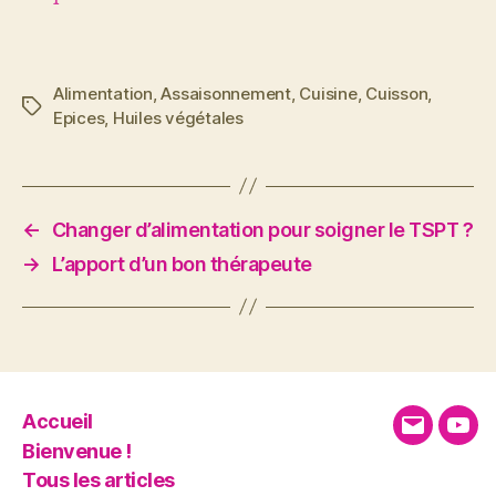
Alimentation
,
Assaisonnement
,
Cuisine
,
Cuisson
,
Étiquettes
Epices
,
Huiles végétales
←
Changer d’alimentation pour soigner le TSPT ?
→
L’apport d’un bon thérapeute
Accueil
E-
You
Bienvenue !
mail
Tous les articles