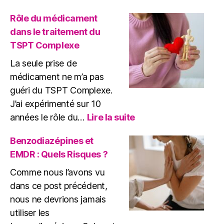
Reconstruire
après
Rôle du médicament
les
dans le traitement du
traumatismes
TSPT Complexe
La seule prise de
médicament ne m’a pas
guéri du TSPT Complexe.
J’ai expérimenté sur 10
:
années le rôle du…
Lire la suite
Rôle
du
Benzodiazépines et
médicament
EMDR : Quels Risques ?
dans
le
Comme nous l’avons vu
traitement
dans ce post précédent,
du
nous ne devrions jamais
TSPT
utiliser les
Complexe