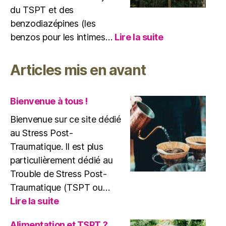
du TSPT et des
benzodiazépines (les
:
benzos pour les intimes…
Lire la suite
TSPT
et
Articles mis en avant
benzodiazépin
attention
danger
Bienvenue à tous !
!
Bienvenue sur ce site dédié
au Stress Post-
Traumatique. Il est plus
particulièrement dédié au
Trouble de Stress Post-
Traumatique (TSPT ou…
:
Lire la suite
Bienvenue
à
Alimentation et TSPT ?