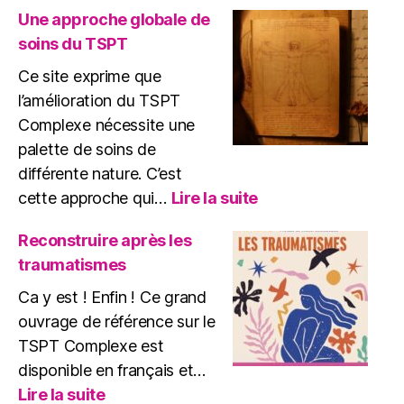
Une approche globale de
soins du TSPT
Ce site exprime que
l’amélioration du TSPT
Complexe nécessite une
palette de soins de
différente nature. C’est
:
cette approche qui…
Lire la suite
Une
approche
Reconstruire après les
globale
traumatismes
de
soins
Ca y est ! Enfin ! Ce grand
du
ouvrage de référence sur le
TSPT
TSPT Complexe est
disponible en français et…
:
Lire la suite