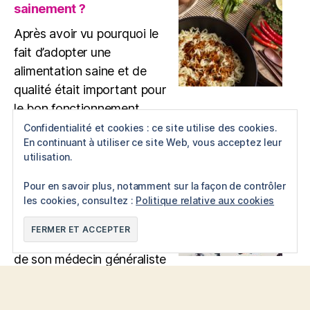
pour
sainement ?
soigner
le
Après avoir vu pourquoi le
TSPT
fait d’adopter une
?
alimentation saine et de
qualité était important pour
le bon fonctionnement
:
de…
Lire la suite
Confidentialité et cookies : ce site utilise des cookies.
Comment
En continuant à utiliser ce site Web, vous acceptez leur
cuisiner
utilisation.
L’apport d’un bon
plus
thérapeute
sainement
Pour en savoir plus, notamment sur la façon de contrôler
?
les cookies, consultez :
Politique relative aux cookies
Quand la souffrance
psychique est là, que faire
? Chercher conseil auprès
de son médecin généraliste
est une première bonne…
:
Lire la suite
L’apport