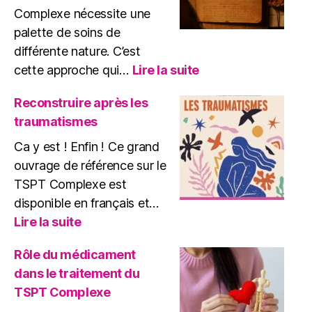
Complexe nécessite une
palette de soins de
différente nature. C’est
:
cette approche qui…
Lire la suite
Une
approche
Reconstruire après les
globale
traumatismes
de
soins
Ca y est ! Enfin ! Ce grand
du
ouvrage de référence sur le
TSPT
TSPT Complexe est
disponible en français et…
:
Lire la suite
Reconstruire
après
Rôle du médicament
les
dans le traitement du
traumatismes
TSPT Complexe