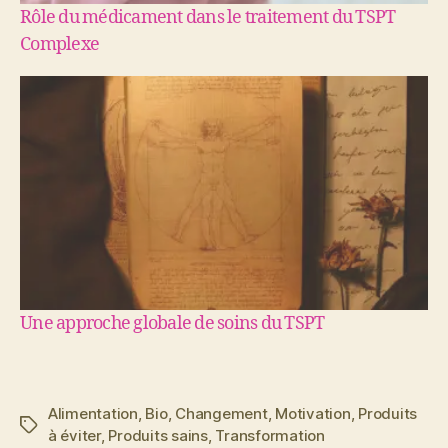
Rôle du médicament dans le traitement du TSPT
Complexe
Une approche globale de soins du TSPT
Alimentation
,
Bio
,
Changement
,
Motivation
,
Produits
Étiquettes
à éviter
,
Produits sains
,
Transformation