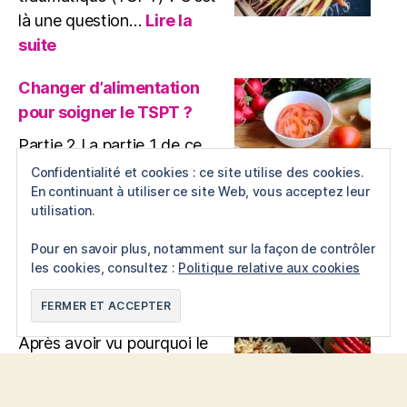
là une question…
Lire la
:
suite
Alimentation
et
Changer d’alimentation
TSPT
pour soigner le TSPT ?
?
Partie 2 La partie 1 de ce
post évoque les raisons
Confidentialité et cookies : ce site utilise des cookies.
En continuant à utiliser ce site Web, vous acceptez leur
pour lesquelles
utilisation.
l’alimentation et le TSPT
:
sont bel et…
Lire la suite
Pour en savoir plus, notamment sur la façon de contrôler
Changer
les cookies, consultez :
Politique relative aux cookies
d’alimentation
Comment cuisiner plus
pour
sainement ?
soigner
le
Après avoir vu pourquoi le
TSPT
fait d’adopter une
?
alimentation saine et de