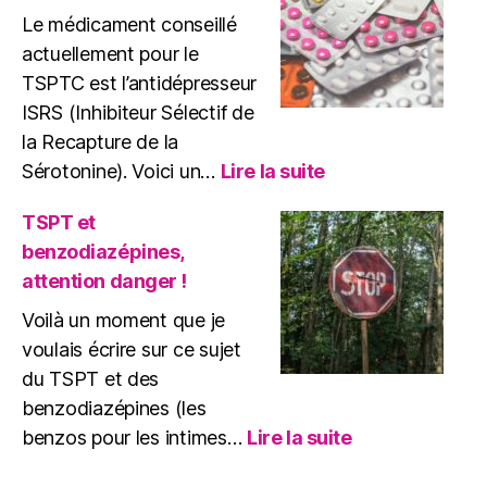
Quels
Le médicament conseillé
Risques
actuellement pour le
?
TSPTC est l’antidépresseur
ISRS (Inhibiteur Sélectif de
la Recapture de la
:
Sérotonine). Voici un…
Lire la suite
Antidépresseur
et
TSPT et
TSPTC
benzodiazépines,
:
attention danger !
mon
usage
Voilà un moment que je
voulais écrire sur ce sujet
du TSPT et des
benzodiazépines (les
:
benzos pour les intimes…
Lire la suite
TSPT
et