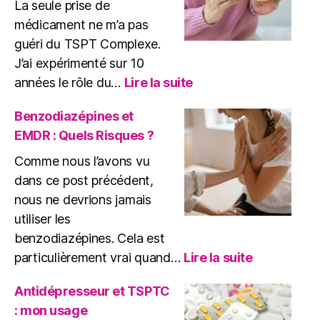
La seule prise de
médicament ne m’a pas
guéri du TSPT Complexe.
J’ai expérimenté sur 10
:
années le rôle du…
Lire la suite
Rôle
du
Benzodiazépines et
médicament
EMDR : Quels Risques ?
dans
le
Comme nous l’avons vu
traitement
dans ce post précédent,
du
nous ne devrions jamais
TSPT
utiliser les
Complexe
benzodiazépines. Cela est
:
particulièrement vrai quand…
Lire la suite
Benzodiaz
et
Antidépresseur et TSPTC
EMDR
: mon usage
: