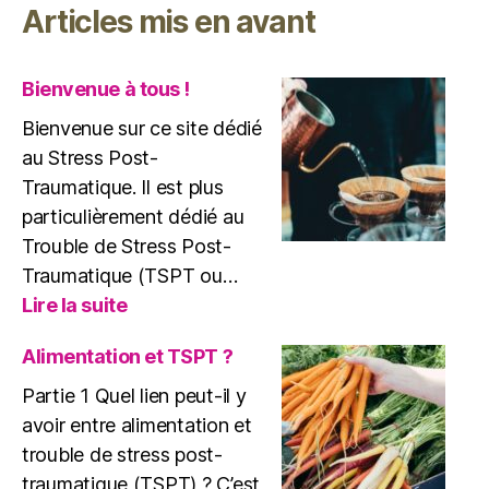
Articles mis en avant
benzodiazépin
attention
danger
Bienvenue à tous !
!
Bienvenue sur ce site dédié
au Stress Post-
Traumatique. Il est plus
particulièrement dédié au
Trouble de Stress Post-
Traumatique (TSPT ou…
:
Lire la suite
Bienvenue
à
Alimentation et TSPT ?
tous
Partie 1 Quel lien peut-il y
!
avoir entre alimentation et
trouble de stress post-
traumatique (TSPT) ? C’est