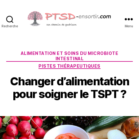
Recherche
Menu
PTSD-
ensortir.com
Catégories
ALIMENTATION ET SOINS DU MICROBIOTE
INTESTINAL
PISTES THÉRAPEUTIQUES
P
Changer d’alimentation
a
2
r
8
pour soigner le TSPT ?
S
m
y
ai
Auteur
Date
l
2
de
de
v
0
l’article
l’article
a
2
i
0
n