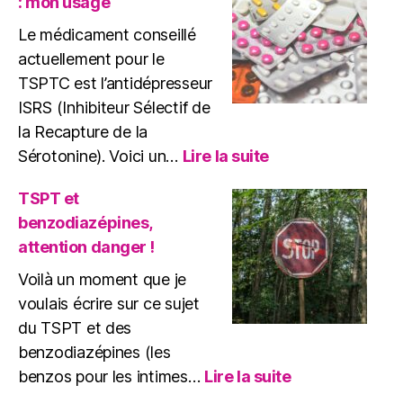
: mon usage
:
Quels
Le médicament conseillé
Risques
actuellement pour le
?
TSPTC est l’antidépresseur
ISRS (Inhibiteur Sélectif de
la Recapture de la
:
Sérotonine). Voici un…
Lire la suite
Antidépresseur
et
TSPT et
TSPTC
benzodiazépines,
:
attention danger !
mon
usage
Voilà un moment que je
voulais écrire sur ce sujet
du TSPT et des
benzodiazépines (les
:
benzos pour les intimes…
Lire la suite
TSPT