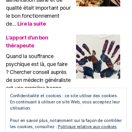
qualité était important pour
le bon fonctionnement
:
de…
Lire la suite
Comment
cuisiner
L’apport d’un bon
plus
thérapeute
sainement
?
Quand la souffrance
psychique est là, que faire
? Chercher conseil auprès
de son médecin généraliste
est une première bonne…
:
Lire la suite
Confidentialité et cookies : ce site utilise des cookies.
L’apport
En continuant à utiliser ce site Web, vous acceptez leur
d’un
utilisation.
Exercice physique
bon
Pratiquer un exercice
thérapeute
Pour en savoir plus, notamment sur la façon de contrôler
les cookies, consultez :
Politique relative aux cookies
physique régulièrement est