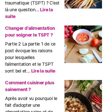
traumatique (TSPT) ? C’est
là une question…
Lire la
:
suite
Alimentation
et
Changer d’alimentation
TSPT
pour soigner le TSPT ?
?
Partie 2 La partie 1 de ce
post évoque les raisons
pour lesquelles
l’alimentation et le TSPT
:
sont bel et…
Lire la suite
Changer
d’alimentation
Comment cuisiner plus
pour
sainement ?
soigner
le
Après avoir vu pourquoi le
TSPT
fait d’adopter une
?
alimentation saine et de