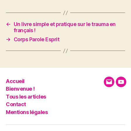
←
Un livre simple et pratique sur le trauma en
français !
→
Corps Parole Esprit
Accueil
E-
You
Bienvenue !
mail
Tous les articles
Contact
Mentions légales