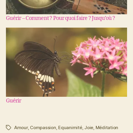
Guérir – Comment ? Pour quoi faire ? Jusqu’où ?
Guérir
Amour
,
Compassion
,
Equanimité
,
Joie
,
Méditation
Étiquettes