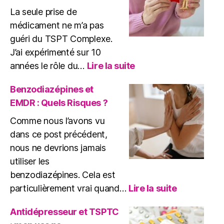
La seule prise de
médicament ne m’a pas
guéri du TSPT Complexe.
J’ai expérimenté sur 10
:
années le rôle du…
Lire la suite
Rôle
du
Benzodiazépines et
médicament
EMDR : Quels Risques ?
dans
le
Comme nous l’avons vu
traitement
dans ce post précédent,
du
nous ne devrions jamais
TSPT
utiliser les
Complexe
benzodiazépines. Cela est
:
particulièrement vrai quand…
Lire la suite
Benzodiaz
et
Antidépresseur et TSPTC
EMDR