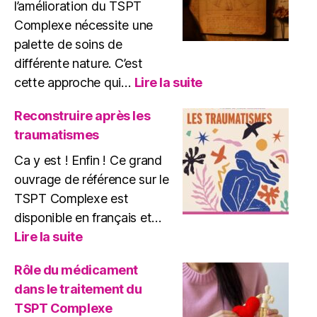
l’amélioration du TSPT
Complexe nécessite une
palette de soins de
différente nature. C’est
:
cette approche qui…
Lire la suite
Une
approche
Reconstruire après les
globale
traumatismes
de
soins
Ca y est ! Enfin ! Ce grand
du
ouvrage de référence sur le
TSPT
TSPT Complexe est
disponible en français et…
:
Lire la suite
Reconstruire
après
Rôle du médicament
les
dans le traitement du
traumatismes
TSPT Complexe