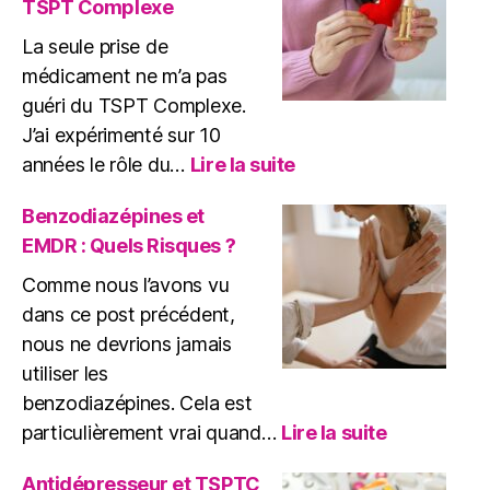
TSPT Complexe
La seule prise de
médicament ne m’a pas
guéri du TSPT Complexe.
J’ai expérimenté sur 10
:
années le rôle du…
Lire la suite
Rôle
du
Benzodiazépines et
médicament
EMDR : Quels Risques ?
dans
le
Comme nous l’avons vu
traitement
dans ce post précédent,
du
nous ne devrions jamais
TSPT
utiliser les
Complexe
benzodiazépines. Cela est
:
particulièrement vrai quand…
Lire la suite
Benzodiaz
et
Antidépresseur et TSPTC