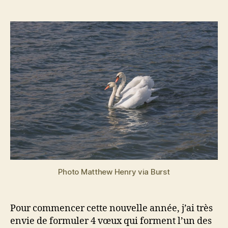
Auteur
Date
e
l
de
de
v
r
l’article
l’article
a
2
0
i
n
2
1
Photo Matthew Henry via Burst
Pour commencer cette nouvelle année, j’ai très
envie de formuler 4 vœux qui forment l’un des