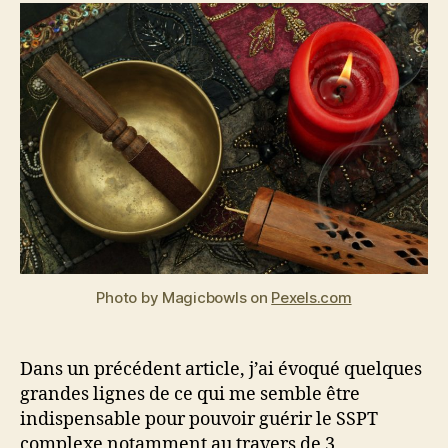
l’article
l’article
a
0
2
i
n
1
Photo by Magicbowls on
Pexels.com
Dans un précédent article, j’ai évoqué quelques
grandes lignes de ce qui me semble être
indispensable pour pouvoir guérir le SSPT
complexe notamment au travers de 3