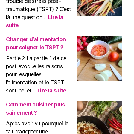
trouble de stress post-
traumatique (TSPT) ? C’est
là une question…
Lire la
:
suite
Alimentation
et
Changer d’alimentation
TSPT
pour soigner le TSPT ?
?
Partie 2 La partie 1 de ce
post évoque les raisons
pour lesquelles
l’alimentation et le TSPT
:
sont bel et…
Lire la suite
Changer
d’alimentation
Comment cuisiner plus
pour
sainement ?
soigner
le
Après avoir vu pourquoi le
TSPT
fait d’adopter une