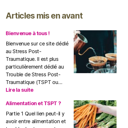
TSPT
et
Articles mis en avant
benzodiazépin
attention
danger
Bienvenue à tous !
!
Bienvenue sur ce site dédié
au Stress Post-
Traumatique. Il est plus
particulièrement dédié au
Trouble de Stress Post-
Traumatique (TSPT ou…
:
Lire la suite
Bienvenue
à
Alimentation et TSPT ?
tous
Partie 1 Quel lien peut-il y
!
avoir entre alimentation et