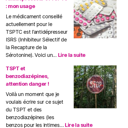
EMDR
: mon usage
:
Quels
Le médicament conseillé
Risques
actuellement pour le
?
TSPTC est l’antidépresseur
ISRS (Inhibiteur Sélectif de
la Recapture de la
:
Sérotonine). Voici un…
Lire la suite
Antidépresseur
et
TSPT et
TSPTC
benzodiazépines,
:
attention danger !
mon
usage
Voilà un moment que je
voulais écrire sur ce sujet
du TSPT et des
benzodiazépines (les
:
benzos pour les intimes…
Lire la suite