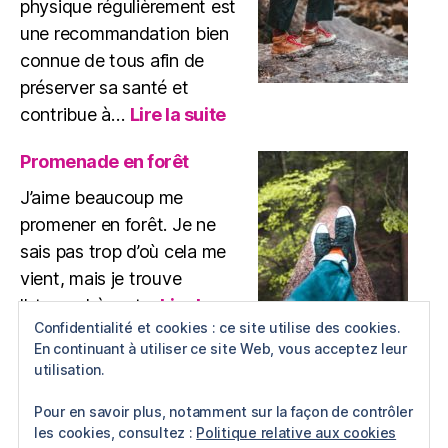
physique régulièrement est
une recommandation bien
connue de tous afin de
préserver sa santé et
:
contribue à…
Lire la suite
Exercice
physique
Promenade en forêt
J’aime beaucoup me
promener en forêt. Je ne
sais pas trop d’où cela me
vient, mais je trouve
l’atmosphère et…
Lire la
:
Confidentialité et cookies : ce site utilise des cookies.
suite
Promenade
En continuant à utiliser ce site Web, vous acceptez leur
utilisation.
en
forêt
Pour en savoir plus, notamment sur la façon de contrôler
les cookies, consultez :
Politique relative aux cookies