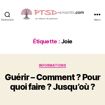
Recherche
Menu
PTSD-
ensortir.com
Étiquette :
Joie
Catégories
INFORMATIONS
P
1
Guérir – Comment ? Pour
a
5
r
j
quoi faire ? Jusqu’où ?
S
u
y
i
Auteur
Date
n
l
de
de
v
2