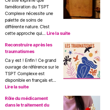
Ce site exprime que
l’amélioration du TSPT
Complexe nécessite une
palette de soins de
différente nature. C’est
:
cette approche qui…
Lire la suite
Une
approche
Reconstruire après les
globale
traumatismes
de
soins
Ca y est ! Enfin ! Ce grand
du
ouvrage de référence sur le
TSPT
TSPT Complexe est
disponible en français et…
:
Lire la suite
Reconstruire
après
Rôle du médicament
les
dans le traitement du
traumatismes