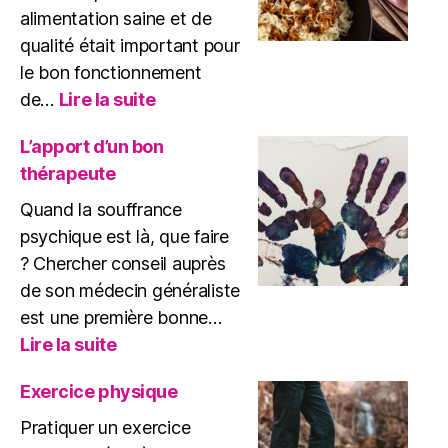
?
alimentation saine et de
qualité était important pour
le bon fonctionnement
:
de…
Lire la suite
Comment
cuisiner
L’apport d’un bon
plus
thérapeute
sainement
?
Quand la souffrance
psychique est là, que faire
? Chercher conseil auprès
de son médecin généraliste
est une première bonne…
:
Lire la suite
L’apport
d’un
Exercice physique
bon
Pratiquer un exercice
thérapeute