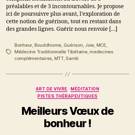
préalables et de 3 incontournables. Je propose
ici de poursuivre plus avant, l’exploration de
cette notion de guérison, tout en restant dans
des grandes lignes. Guérir nous renvoie […]
Bonheur
,
Bouddhisme
,
Guérison
,
Joie
,
MCE
,
Médecine Traditionnelle Tibétaine
,
medecines
Étiquettes
complémentaires
,
MTT
,
Santé
Catégories
ART DE VIVRE
MÉDITATION
PISTES THÉRAPEUTIQUES
5
P
j
Meilleurs Vœux de
a
a
n
r
bonheur !
S
v
y
i