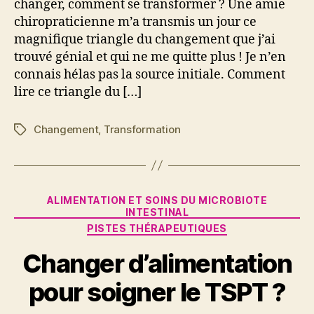
changer, comment se transformer ? Une amie
chiropraticienne m’a transmis un jour ce
magnifique triangle du changement que j’ai
trouvé génial et qui ne me quitte plus ! Je n’en
connais hélas pas la source initiale. Comment
lire ce triangle du […]
Changement
,
Transformation
Étiquettes
Catégories
ALIMENTATION ET SOINS DU MICROBIOTE
INTESTINAL
PISTES THÉRAPEUTIQUES
P
Changer d’alimentation
a
2
r
8
pour soigner le TSPT ?
S
m
y
ai