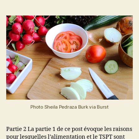
Auteur
Date
l
2
de
de
v
0
l’article
l’article
a
2
i
0
n
Photo Sheila Pedraza Burk via Burst
Partie 2 La partie 1 de ce post évoque les raisons
pour lesquelles l’alimentation et le TSPT sont