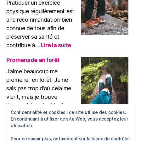
Pratiquer un exercice
thérapeute
physique régulièrement est
une recommandation bien
connue de tous afin de
préserver sa santé et
:
contribue à…
Lire la suite
Exercice
physique
Promenade en forêt
J’aime beaucoup me
promener en forêt. Je ne
sais pas trop d’où cela me
vient, mais je trouve
l’atmosphère et…
Lire la
:
Confidentialité et cookies : ce site utilise des cookies.
suite
Promenade
En continuant à utiliser ce site Web, vous acceptez leur
utilisation.
en
forêt
Pour en savoir plus, notamment sur la façon de contrôler