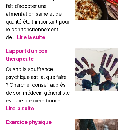
TSPT
fait d’adopter une
?
alimentation saine et de
qualité était important pour
le bon fonctionnement
:
de…
Lire la suite
Comment
cuisiner
L’apport d’un bon
plus
thérapeute
sainement
?
Quand la souffrance
psychique est là, que faire
? Chercher conseil auprès
de son médecin généraliste
est une première bonne…
:
Lire la suite
L’apport
d’un
Exercice physique
bon