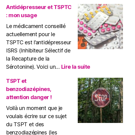
et
Antidépresseur et TSPTC
EMDR
: mon usage
:
Quels
Le médicament conseillé
Risques
actuellement pour le
?
TSPTC est l’antidépresseur
ISRS (Inhibiteur Sélectif de
la Recapture de la
:
Sérotonine). Voici un…
Lire la suite
Antidépresseur
et
TSPT et
TSPTC
benzodiazépines,
:
attention danger !
mon
usage
Voilà un moment que je
voulais écrire sur ce sujet
du TSPT et des
benzodiazépines (les