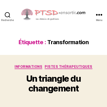
Recherche
Menu
PTSD-
ensortir.com
Étiquette :
Transformation
Catégories
INFORMATIONS
PISTES THÉRAPEUTIQUES
5
P
o
Un triangle du
a
c
r
t
changement
S
o
y
b
Auteur
Date
l
r
de
de
v
e