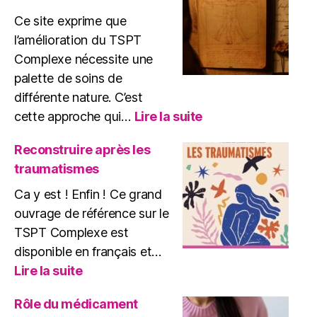
Ce site exprime que
l’amélioration du TSPT
Complexe nécessite une
palette de soins de
différente nature. C’est
:
cette approche qui…
Lire la suite
Une
approche
Reconstruire après les
globale
traumatismes
de
soins
Ca y est ! Enfin ! Ce grand
du
ouvrage de référence sur le
TSPT
TSPT Complexe est
disponible en français et…
:
Lire la suite
Reconstruire
après
Rôle du médicament
les