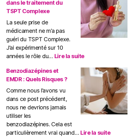
dans le traitement du
traumatismes
TSPT Complexe
La seule prise de
médicament ne m’a pas
guéri du TSPT Complexe.
J’ai expérimenté sur 10
:
années le rôle du…
Lire la suite
Rôle
du
Benzodiazépines et
médicament
EMDR : Quels Risques ?
dans
le
Comme nous l’avons vu
traitement
dans ce post précédent,
du
nous ne devrions jamais
TSPT
utiliser les
Complexe
benzodiazépines. Cela est
:
particulièrement vrai quand…
Lire la suite
Benzodiaz