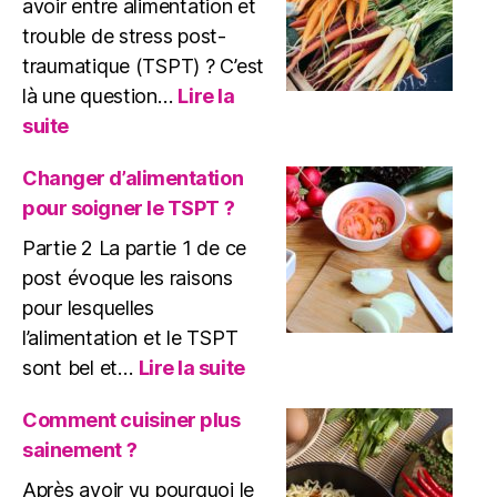
avoir entre alimentation et
trouble de stress post-
traumatique (TSPT) ? C’est
là une question…
Lire la
:
suite
Alimentation
et
Changer d’alimentation
TSPT
pour soigner le TSPT ?
?
Partie 2 La partie 1 de ce
post évoque les raisons
pour lesquelles
l’alimentation et le TSPT
:
sont bel et…
Lire la suite
Changer
d’alimentation
Comment cuisiner plus
pour
sainement ?
soigner
le
Après avoir vu pourquoi le