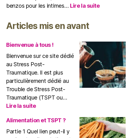
:
benzos pour les intimes…
Lire la suite
TSPT
et
Articles mis en avant
benzodiazépin
attention
danger
Bienvenue à tous !
!
Bienvenue sur ce site dédié
au Stress Post-
Traumatique. Il est plus
particulièrement dédié au
Trouble de Stress Post-
Traumatique (TSPT ou…
:
Lire la suite
Bienvenue
à
Alimentation et TSPT ?
tous
Partie 1 Quel lien peut-il y
!