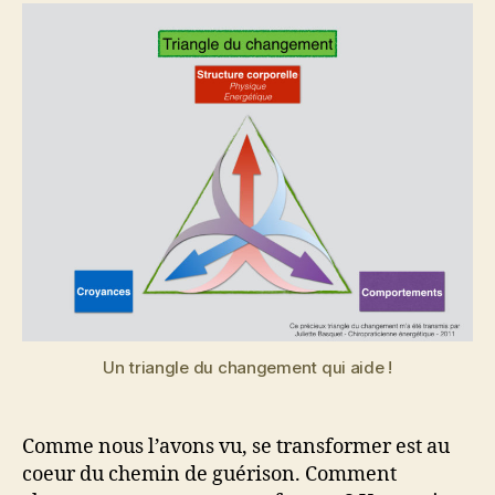
l’article
l’article
a
2
0
i
n
2
2
Un triangle du changement qui aide !
Comme nous l’avons vu, se transformer est au
coeur du chemin de guérison. Comment