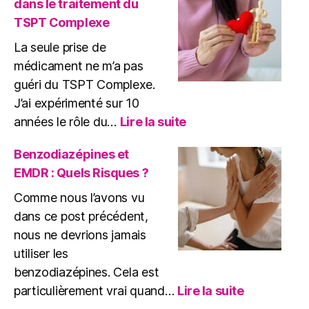
dans le traitement du
traumatismes
TSPT Complexe
La seule prise de
médicament ne m’a pas
guéri du TSPT Complexe.
J’ai expérimenté sur 10
:
années le rôle du…
Lire la suite
Rôle
du
Benzodiazépines et
médicament
EMDR : Quels Risques ?
dans
le
Comme nous l’avons vu
traitement
dans ce post précédent,
du
nous ne devrions jamais
TSPT
utiliser les
Complexe
benzodiazépines. Cela est
:
particulièrement vrai quand…
Lire la suite
Benzodiaz