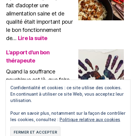
TSPT
fait d’adopter une
?
alimentation saine et de
qualité était important pour
le bon fonctionnement
:
de…
Lire la suite
Comment
cuisiner
L’apport d’un bon
plus
thérapeute
sainement
?
Quand la souffrance
psychique est là, que faire
? Chercher conseil auprès
Confidentialité et cookies : ce site utilise des cookies.
En continuant à utiliser ce site Web, vous acceptez leur
de son médecin généraliste
utilisation.
est une première bonne…
:
Lire la suite
Pour en savoir plus, notamment sur la façon de contrôler
L’apport
les cookies, consultez :
Politique relative aux cookies
d’un
Exercice physique
bon