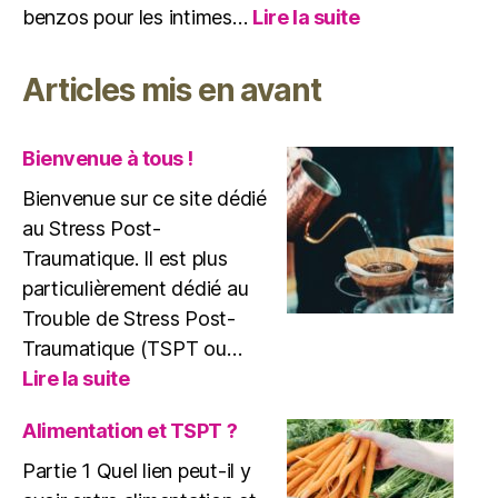
:
benzos pour les intimes…
Lire la suite
TSPT
et
Articles mis en avant
benzodiazépin
attention
danger
Bienvenue à tous !
!
Bienvenue sur ce site dédié
au Stress Post-
Traumatique. Il est plus
particulièrement dédié au
Trouble de Stress Post-
Traumatique (TSPT ou…
:
Lire la suite
Bienvenue
à
Alimentation et TSPT ?
tous
Partie 1 Quel lien peut-il y
!