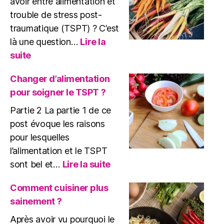
avoir entre alimentation et
trouble de stress post-
traumatique (TSPT) ? C’est
là une question…
Lire la
:
suite
Alimentation
et
Changer d’alimentation
TSPT
pour soigner le TSPT ?
?
Partie 2 La partie 1 de ce
post évoque les raisons
pour lesquelles
l’alimentation et le TSPT
:
sont bel et…
Lire la suite
Changer
d’alimentation
Comment cuisiner plus
pour
sainement ?
soigner
le
Après avoir vu pourquoi le