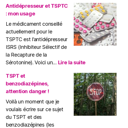
et
Antidépresseur et TSPTC
EMDR
: mon usage
:
Quels
Le médicament conseillé
Risques
actuellement pour le
?
TSPTC est l’antidépresseur
ISRS (Inhibiteur Sélectif de
la Recapture de la
:
Sérotonine). Voici un…
Lire la suite
Antidépresseur
et
TSPT et
TSPTC
benzodiazépines,
:
attention danger !
mon
usage
Voilà un moment que je
voulais écrire sur ce sujet
du TSPT et des
benzodiazépines (les