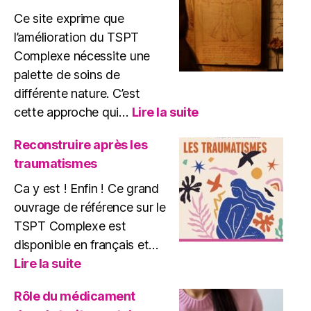
Ce site exprime que
l’amélioration du TSPT
Complexe nécessite une
palette de soins de
différente nature. C’est
:
cette approche qui…
Lire la suite
Une
approche
Reconstruire après les
globale
traumatismes
de
soins
Ca y est ! Enfin ! Ce grand
du
ouvrage de référence sur le
TSPT
TSPT Complexe est
disponible en français et…
:
Lire la suite
Reconstruire
après
Rôle du médicament
les