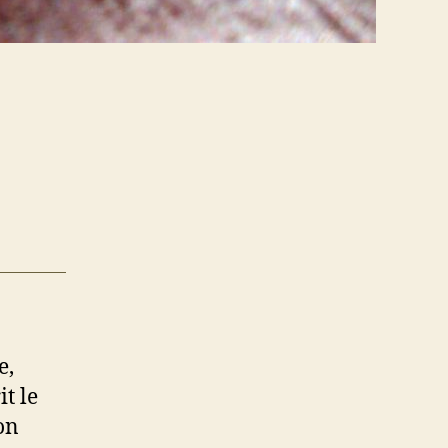
e,
it le
on