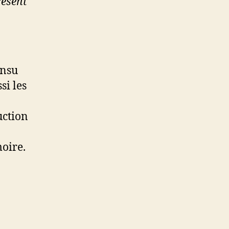
résent
insu
si les
a
uction
oire.