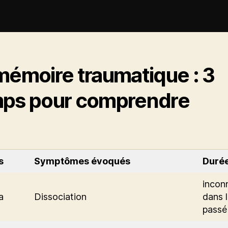
mémoire traumatique : 3
ps pour comprendre
s
Symptômes évoqués
Duré
incon
a
Dissociation
dans 
passé