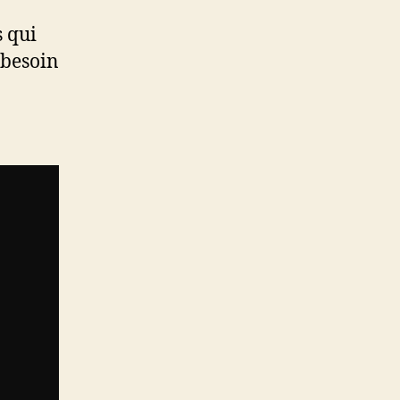
s qui
n besoin