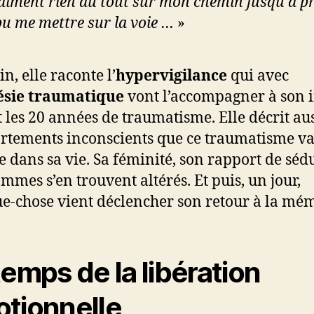
aiment rien du tout sur mon chemin jusqu’à p
pu me mettre sur la voie …
»
in, elle raconte l’
hypervigilance
qui avec
sie traumatique
vont l’accompagner à son 
 les 20 années de traumatisme. Elle décrit aus
tements inconscients que ce traumatisme v
e dans sa vie. Sa féminité, son rapport de séd
mmes s’en trouvent altérés. Et puis, un jour,
e-chose vient déclencher son retour à la mém
temps de la libération
tionnelle