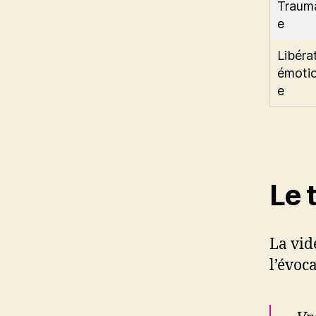
Traum
e
Libéra
émotio
e
Le 
La vid
l’évoc