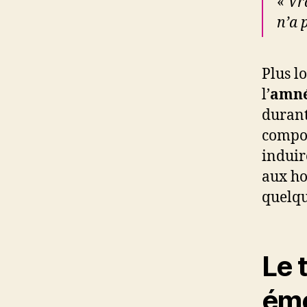
«
Vr
n’a 
Plus lo
l’
amné
durant
compor
induir
aux ho
quelqu
Le 
émo