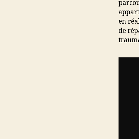
parcou
appart
en réal
de rép
trauma