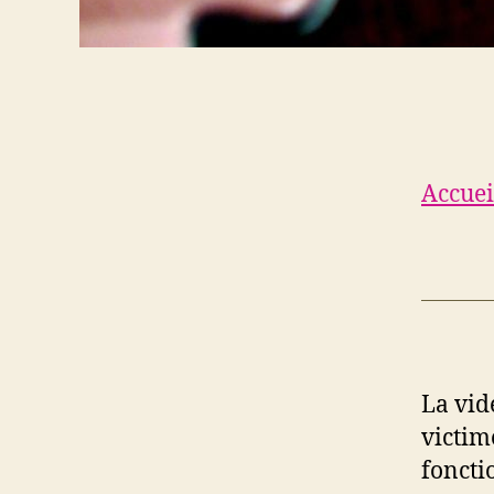
Accuei
La vid
victime
foncti