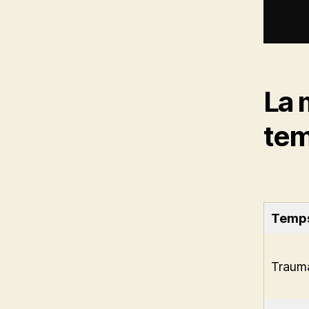
La 
tem
Temp
Traum