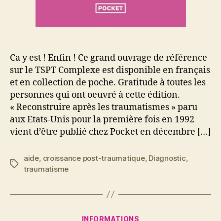
Ca y est ! Enfin ! Ce grand ouvrage de référence
sur le TSPT Complexe est disponible en français
et en collection de poche. Gratitude à toutes les
personnes qui ont oeuvré à cette édition.
« Reconstruire après les traumatismes » paru
aux Etats-Unis pour la première fois en 1992
vient d’être publié chez Pocket en décembre […]
aide
,
croissance post-traumatique
,
Diagnostic
,
Étiquettes
traumatisme
11
n
P
Catégories
INFORMATIONS
o