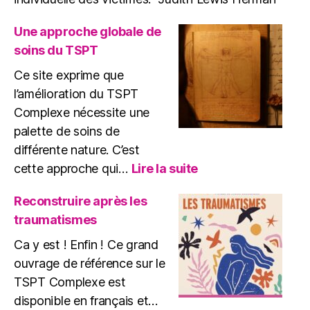
Une approche globale de
soins du TSPT
Ce site exprime que
l’amélioration du TSPT
Complexe nécessite une
palette de soins de
différente nature. C’est
:
cette approche qui…
Lire la suite
Une
approche
Reconstruire après les
globale
traumatismes
de
soins
Ca y est ! Enfin ! Ce grand
du
ouvrage de référence sur le
TSPT
TSPT Complexe est
disponible en français et…