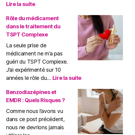
:
Lire la suite
Reconstruire
après
Rôle du médicament
les
dans le traitement du
traumatismes
TSPT Complexe
La seule prise de
médicament ne m’a pas
guéri du TSPT Complexe.
J’ai expérimenté sur 10
:
années le rôle du…
Lire la suite
Rôle
du
Benzodiazépines et
médicament
EMDR : Quels Risques ?
dans
le
Comme nous l’avons vu
traitement
dans ce post précédent,
du
nous ne devrions jamais
TSPT