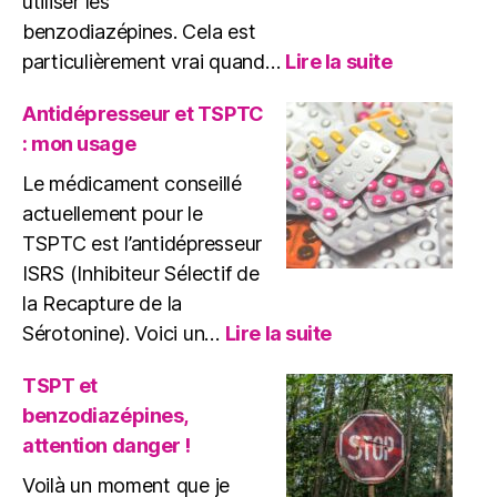
utiliser les
Complexe
benzodiazépines. Cela est
:
particulièrement vrai quand…
Lire la suite
Benzodiaz
et
Antidépresseur et TSPTC
EMDR
: mon usage
:
Quels
Le médicament conseillé
Risques
actuellement pour le
?
TSPTC est l’antidépresseur
ISRS (Inhibiteur Sélectif de
la Recapture de la
:
Sérotonine). Voici un…
Lire la suite
Antidépresseur
et
TSPT et
TSPTC
benzodiazépines,
:
attention danger !
mon
usage
Voilà un moment que je