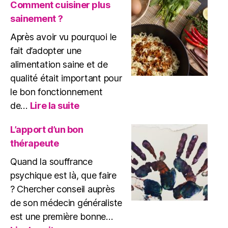
d’alimentation
Comment cuisiner plus
pour
sainement ?
soigner
le
Après avoir vu pourquoi le
TSPT
fait d’adopter une
?
alimentation saine et de
qualité était important pour
le bon fonctionnement
:
de…
Lire la suite
Comment
cuisiner
L’apport d’un bon
plus
thérapeute
sainement
?
Quand la souffrance
psychique est là, que faire
? Chercher conseil auprès
de son médecin généraliste
est une première bonne…