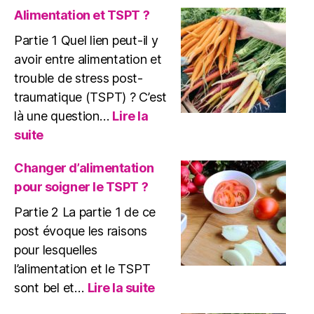
à
Alimentation et TSPT ?
tous
Partie 1 Quel lien peut-il y
!
avoir entre alimentation et
trouble de stress post-
traumatique (TSPT) ? C’est
là une question…
Lire la
:
suite
Alimentation
et
Changer d’alimentation
TSPT
pour soigner le TSPT ?
?
Partie 2 La partie 1 de ce
post évoque les raisons
pour lesquelles
l’alimentation et le TSPT
:
sont bel et…
Lire la suite
Changer