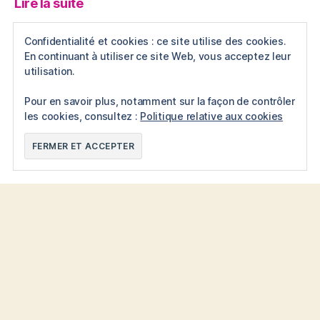
:
Lire la suite
L’apport
d’un
Exercice physique
Confidentialité et cookies : ce site utilise des cookies.
bon
En continuant à utiliser ce site Web, vous acceptez leur
Pratiquer un exercice
thérapeute
utilisation.
physique régulièrement est
une recommandation bien
Pour en savoir plus, notamment sur la façon de contrôler
les cookies, consultez :
Politique relative aux cookies
connue de tous afin de
préserver sa santé et
:
contribue à…
Lire la suite
Exercice
physique
Promenade en forêt
J’aime beaucoup me
promener en forêt. Je ne
sais pas trop d’où cela me
vient, mais je trouve
l’atmosphère et…
Lire la
:
suite