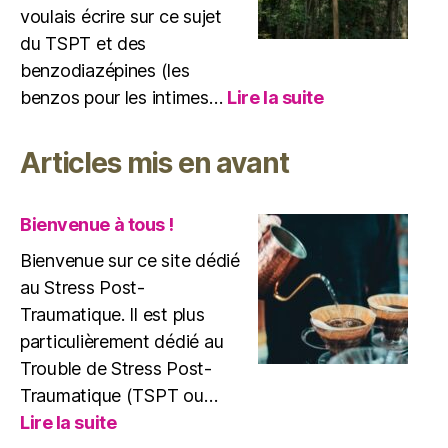
voulais écrire sur ce sujet
du TSPT et des
benzodiazépines (les
:
benzos pour les intimes…
Lire la suite
TSPT
et
Articles mis en avant
benzodiazépin
attention
danger
Bienvenue à tous !
!
Bienvenue sur ce site dédié
au Stress Post-
Traumatique. Il est plus
particulièrement dédié au
Trouble de Stress Post-
Traumatique (TSPT ou…
:
Lire la suite
Bienvenue