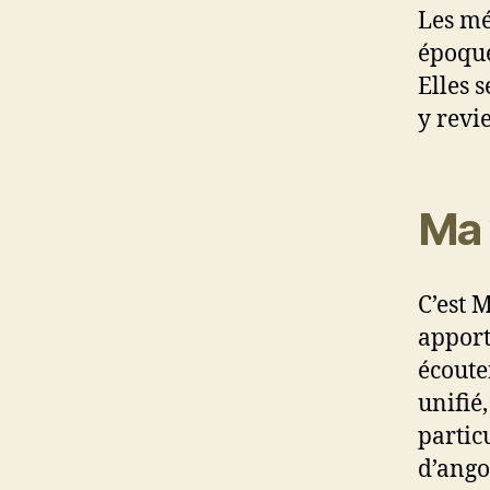
Les mé
époque
Elles 
y revi
Ma 
C’est 
apport
écoute
unifié
particu
d’ango