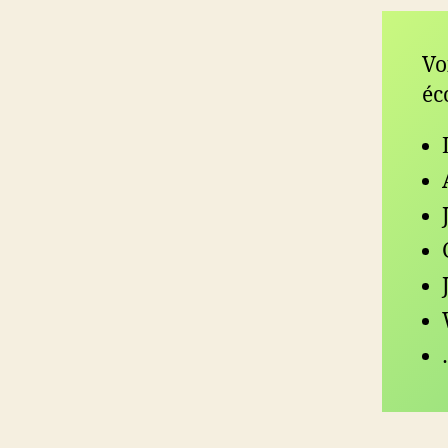
Vo
éc