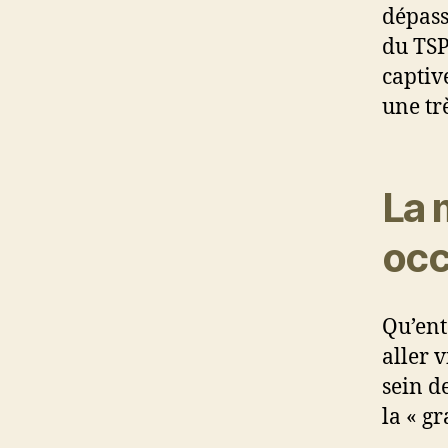
dépasse
du TSP
captive
une tr
La 
occ
Qu’ent
aller v
sein d
la « g