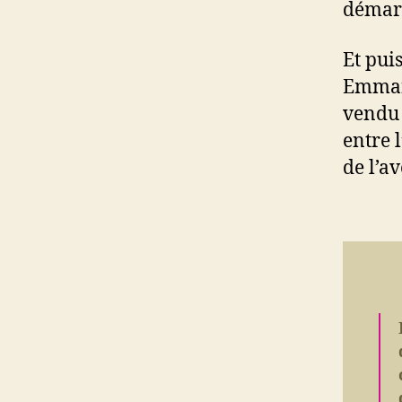
démarr
Et puis
Emman
vendu 
entre 
de l’a