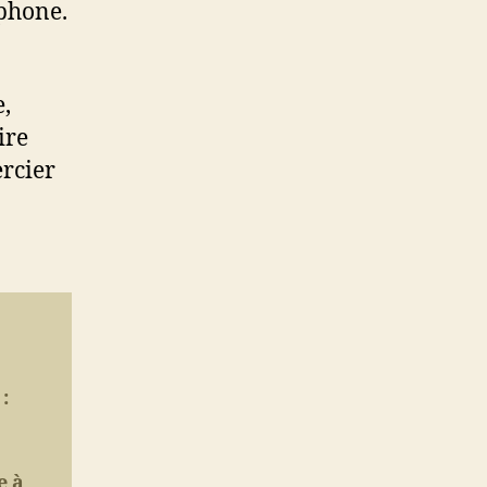
éphone.
e,
ire
ercier
:
e à