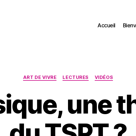
Accueil
Bienv
Catégories
ART DE VIVRE
LECTURES
VIDÉOS
ique, une t
2
du TSPT ?
P
5
a
f