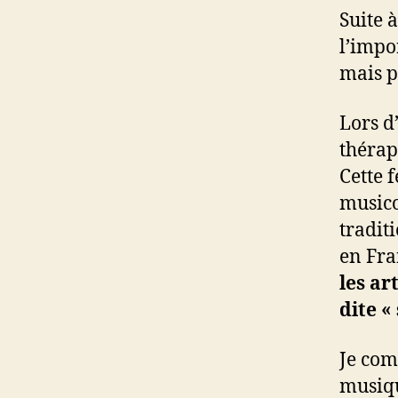
Suite
l’impo
mais p
Lors d
thérap
Cette 
musico
tradit
en Fra
les ar
dite «
Je com
musiqu