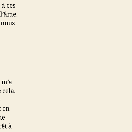
 à ces
 l’âme.
, nous
, m’a
 cela,
-
t en
ue
rêt à