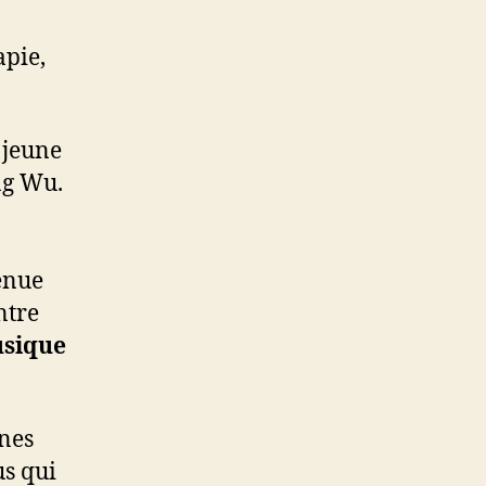
apie,
 jeune
ng Wu.
venue
ntre
usique
ines
us qui