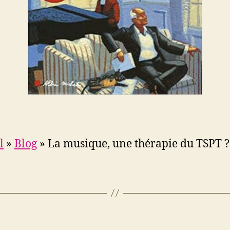
l
»
Blog
»
La musique, une thérapie du TSPT ?