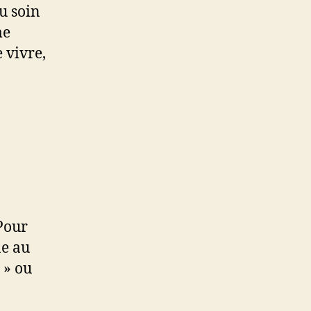
au soin
me
e vivre,
Pour
ne au
 » ou